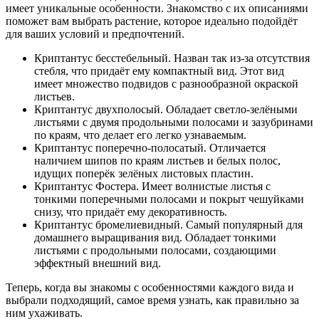
имеет уникальные особенности. Знакомство с их описаниями
поможет вам выбрать растение, которое идеально подойдёт
для ваших условий и предпочтений.
Криптантус бесстебельный. Назван так из-за отсутствия
стебля, что придаёт ему компактный вид. Этот вид
имеет множество подвидов с разнообразной окраской
листьев.
Криптантус двухполосый. Обладает светло-зелёными
листьями с двумя продольными полосами и зазубринами
по краям, что делает его легко узнаваемым.
Криптантус поперечно-полосатый. Отличается
наличием шипов по краям листьев и белых полос,
идущих поперёк зелёных листовых пластин.
Криптантус Фостера. Имеет волнистые листья с
тонкими поперечными полосами и покрыт чешуйками
снизу, что придаёт ему декоративность.
Криптантус бромелиевидный. Самый популярный для
домашнего выращивания вид. Обладает тонкими
листьями с продольными полосами, создающими
эффектный внешний вид.
Теперь, когда вы знакомы с особенностями каждого вида и
выбрали подходящий, самое время узнать, как правильно за
ним ухаживать.