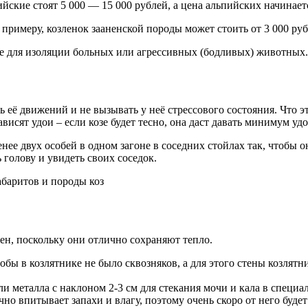
ские стоят 5 000 — 15 000 рублей, а цена альпийских начинается
 примеру, козленок зааненской породы может стоить от 3 000 руб
же для изоляции больных или агрессивных (бодливых) животных.
 её движений и не вызывать у неё стрессового состояния. Что эт
висят удои – если козе будет тесно, она даст давать минимум уд
нее двух особей в одном загоне в соседних стойлах так, чтобы он
 голову и увидеть своих соседок.
абаритов и породы коз
вен, поскольку они отлично сохраняют тепло.
чтобы в козлятнике не было сквозняков, а для этого стены козл
и металла с наклоном 2-3 см для стекания мочи и кала в специа
но впитывает запахи и влагу, поэтому очень скоро от него буде