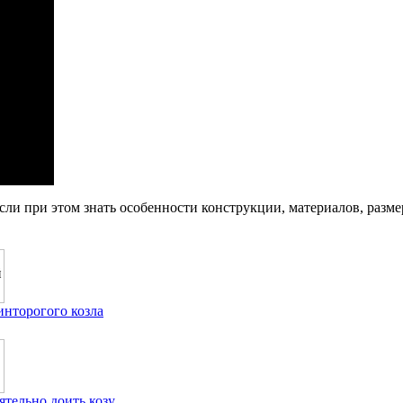
 если при этом знать особенности конструкции, материалов, раз
нторогого козла
ятельно доить козу