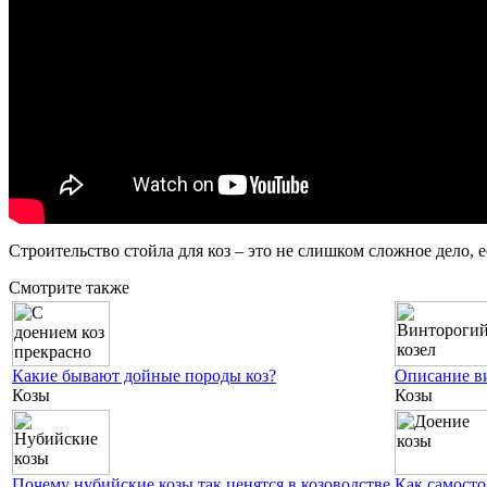
Строительство стойла для коз – это не слишком сложное дело,
Смотрите также
Какие бывают дойные породы коз?
Описание ви
Козы
Козы
Почему нубийские козы так ценятся в козоводстве
Как самосто