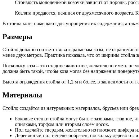
Стоимость молоденькой козочки зависит от породы, россий
Козлята продаются, начиная от двухмесячного возраста. К
В стойла козы помещают для упрощения их содержания, а так
Размеры
Стойло должно соответствовать размерам козы, не ограничивать
менее двух метров. Практика показала, что от ширины стойла за
Поскольку коза – это стадное животное, желательно иметь не ме
должна быть такой, чтобы коза могла без напряжения повернуть
Высота ограждения стойла от 1,2 м и более, в зависимости от г
Материалы
Стойло создаётся из натуральных материалов, брусьев или бре
Боковые стенки стойла могут быть с зазорами, главное, 
опилками, торфом или вторым слоем досок.
Пол сделайте твердым, желательно из плоского шифера ил
Деревянный пол нецелесообразен, поскольку дерево отлич