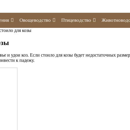
ения
Овощеводство
Птицеводство
Животноводс
стоило для козы
озы
е и удои коз. Если стоило для козы будет недостаточных разме
ивести к падежу.