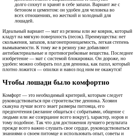
долго сохнут и хранят в себе запахи. Вариант же с
бетоном и цементом: он удобен для человека во
всех отношениях, но жесткий и холодный для
лошадей.
Идеальный вариант — мат из резины или же коврик, который
кладут на мягкую поверхность (песок). Преимущества: нет
скольжения, запахов, влагонепроницаемость, легкая степень
вымываемости. К тому же в резину уже добавляют
антибактериальные и противогрибковые вещества. Последнее
изобретение — мат с системой блокировки. Он дороже, но
удобен: можно собирать пол для денника, как паззл, который
плотно ложится — опилки и навоз под ним не окажутся!
Чтобы лошади было комфортно
Комфорт — это необходимый критерий, которым следует
руководствоваться при строительстве денника. Хозяин
скакуна лучше всего знает размеры питомца, его
предпочтения (желание общаться с собратьями, общение с
людьми или же созерцание всего вокруг), характер, норов и
тому подобное. Так что для достижения лучшего результата
прежде всего важно слушать свое сердце, руководствоваться
знаниями о своем питомце и использовать опыт, советы и