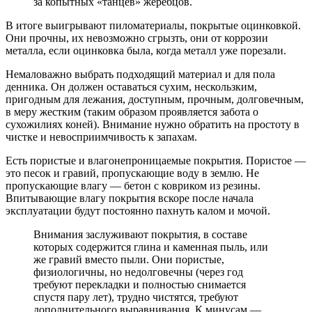
за копытных «танцев» жеребцов.
В итоге выигрывают пиломатериалы, покрытые оцинковкой.
Они прочны, их невозможно сгрызть, они от коррозии
металла, если оцинковка была, когда металл уже порезали.
Немаловажно выбрать подходящий материал и для пола
денника. Он должен оставаться сухим, нескользким,
пригодным для лежания, доступным, прочным, долговечным,
в меру жестким (таким образом проявляется забота о
сухожилиях коней). Внимание нужно обратить на простоту в
чистке и невосприимчивость к запахам.
Есть пористые и влагонепроницаемые покрытия. Пористое —
это песок и гравий, пропускающие воду в землю. Не
пропускающие влагу — бетон с ковриком из резины.
Впитывающие влагу покрытия вскоре после начала
эксплуатации будут постоянно пахнуть калом и мочой.
Внимания заслуживают покрытия, в составе
которых содержится глина и каменная пыль, или
же гравий вместо пыли. Они пористые,
физиологичны, но недолговечны (через год
требуют перекладки и полностью снимается
спустя пару лет), трудно чистятся, требуют
дополнительного выравнивания. К минусам —