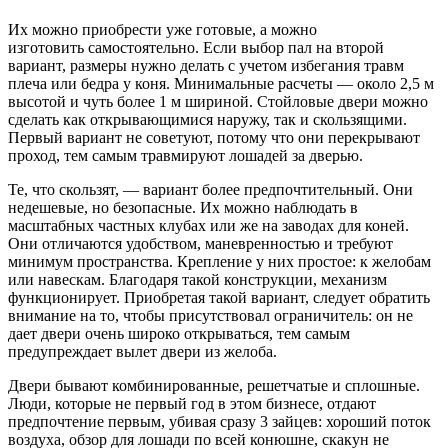
Их можно приобрести уже готовые, а можно
изготовить самостоятельно. Если выбор пал на второй
вариант, размеры нужно делать с учетом избегания травм
плеча или бедра у коня. Минимальные расчеты — около 2,5 м
высотой и чуть более 1 м шириной. Стойловые двери можно
сделать как открывающимися наружу, так и скользящими.
Первый вариант не советуют, потому что они перекрывают
проход, тем самым травмируют лошадей за дверью.
Те, что скользят, — вариант более предпочтительный. Они
недешевые, но безопасные. Их можно наблюдать в
масштабных частных клубах или же на заводах для коней.
Они отличаются удобством, маневренностью и требуют
минимум пространства. Крепление у них простое: к желобам
или навескам. Благодаря такой конструкции, механизм
функционирует. Приобретая такой вариант, следует обратить
внимание на то, чтобы присутствовал ограничитель: он не
дает двери очень широко открываться, тем самым
предупреждает вылет двери из желоба.
Двери бывают комбинированные, решетчатые и сплошные.
Люди, которые не первый год в этом бизнесе, отдают
предпочтение первым, убивая сразу 3 зайцев: хороший поток
воздуха, обзор для лошади по всей конюшне, скакун не