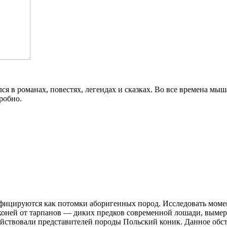
лся в романах, повестях, легендах и сказках. Во все времена 
робно.
ифицируются как потомки аборигенных пород. Исследовать моме
оней от тарпанов — диких предков современной лошади, вымерш
ствовали представителей породы Польский коник. Данное обсто