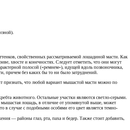
изной).
оттенков, свойственных рассматриваемой лошадиной масти. Как
ве, хвосте и конечностях. Следует отметить, что они могут
рактерной полосой («ремнем»), идущей вдоль позвоночника,
и, причем без каких бы то ни было затруднений.
ит признать, что любой вариант мышастой масти можно по
 хребта животного. Остальные участки являются светло-серыми.
я мышастая лошадь, в отличие от упомянутой выше, может
то в случае с подобными особями его цвет является темно-
ия — районы глаз, рта, паха и бедер. Также стоит добавить,