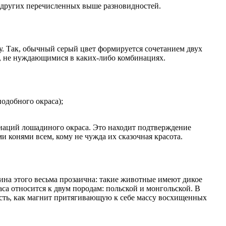
от других перечисленных выше разновидностей.
ту. Так, обычный серый цвет формируется сочетанием двух
и, не нуждающимися в каких-либо комбинациях.
одобного окраса);
иаций лошадиного окраса. Это находит подтверждение
 конями всем, кому не чужда их сказочная красота.
чина этого весьма прозаична: такие животные имеют дикое
са относится к двум породам: польской и монгольской. В
асть, как магнит притягивающую к себе массу восхищенных