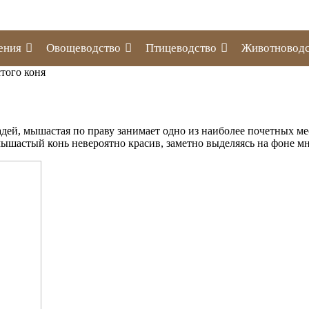
ения
Овощеводство
Птицеводство
Животноводс
того коня
й, мышастая по праву занимает одно из наиболее почетных мест.
шастый конь невероятно красив, заметно выделяясь на фоне мн