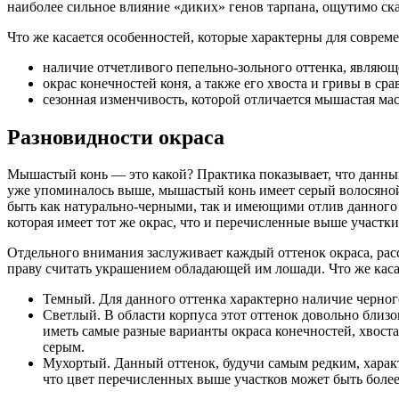
наиболее сильное влияние «диких» генов тарпана, ощутимо ск
Что же касается особенностей, которые характерны для соврем
наличие отчетливого пепельно-зольного оттенка, являющ
окрас конечностей коня, а также его хвоста и гривы в с
сезонная изменчивость, которой отличается мышастая мас
Разновидности окраса
Мышастый конь — это какой? Практика показывает, что данный
уже упоминалось выше, мышастый конь имеет серый волосяной п
быть как натурально-черными, так и имеющими отлив данного 
которая имеет тот же окрас, что и перечисленные выше участк
Отдельного внимания заслуживает каждый оттенок окраса, рас
праву считать украшением обладающей им лошади. Что же каса
Темный. Для данного оттенка характерно наличие черного
Светлый. В области корпуса этот оттенок довольно близ
иметь самые разные варианты окраса конечностей, хвоста 
серым.
Мухортый. Данный оттенок, будучи самым редким, характ
что цвет перечисленных выше участков может быть более 