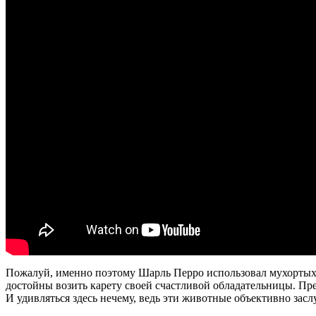
Пожалуй, именно поэтому Шарль Перро использовал мухортых 
достойны возить карету своей счастливой обладательницы. Пре
И удивляться здесь нечему, ведь эти животные объективно зас