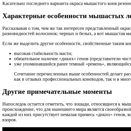
Касательно последнего варианта окраса мышастого коня резонн
Характерные особенности мышастых л
Рассказывая о том, чем же так интересен представленный окра
разновидностей волосинок: черных и белых, а вот мышастая 
Если же выделить другие особенности, свойственные таким ко
высокая стабильность масти;
обязательное наличие «диких» генов (представители чис
уже упоминавшийся ранее темный «ремень», являющийс
Сочетание перечисленных выше особенностей делает рас
как в отзывах профессиональных коневодов, так и в мно
Другие примечательные моменты
Напоследок остается отметить, что лошади, относящиеся к мыш
происхождение, что для нынешнего мира является своеобразной
каждой из них присутствует немалая примесь «диких» генов, 
взоров.