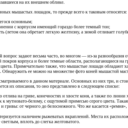
азавшееся на их внешнем облике.
енных мышастых лошадок, то прежде всего к таковым относятся:
егося основным;
равнении с корпусом имеющий гораздо более темный тон;
ть (летом она обретает легкую желтизну, а зимой отливает голуб
 вопрос задают весьма часто, во многом — из-за разнообразия 
окров корпуса и более темные области, располагающиеся на гри
цвета. Примечательно также, что мышастые лошади обладают ха
и. Обнаружить ее можно на множестве фото коней мышастой маст
сматриваемого в данном материале. Основных из них три, и сто
ется их описания, то оно представлено в следующем списке:
 отлива на гриве, конечностях и хвосте коня, а также по линии
ок к мутновато-белому, с ощутимой примесью серого цвета. Така
и гривы: от черного до белоснежного. Что же касается «ремня», 
еризуется наличием рыжеватых вкраплений. Места их расположен
светлым, вплоть до слегка желтоватого.