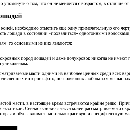
о упомянуть о том, что он не меняется с возрастом, в отличие 
ошадей
с коней, необходимо отметить еще одну примечательную его чер
масть лошади в состоянии «похвалиться» однотонными волоскам
ням, то основными из них являются:
токровных пород лошадей и даже полукровок никогда не имеют п
я уникальным.
сматриваемые масти одними из наиболее ценных среди всех вар
гочисленных интернет-фото, позволяющих любоваться мышастыми
астой масти, в настоящее время встречаются крайне редко. При
 экзотикой. Сейчас основная масса коней рассматриваемого окра
которая и обуславливает настолько красивую и специфическую м